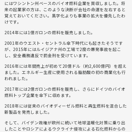
にはワシントン州ベースのバイオ燃料企業を買収しました。将
来の起業家の方は、このような決断が会社の命運を左右すると
覚えておいてください。
黒字化よりも事業の拡大を優先
したわ
けです。
2014年には1億ガロンの燃料を販売しました。
2001年のウエスト・セントラル傘下時代にも起きたそうです
が、2015年にはルイジアナ州の工場で2度の爆発事故を起こ
し、安全義務違反で罰金刑を受けています。
2016年には
年間売上が初めて20億ドル（約2,600億円）を超え
ました。エネルギー生産に使用される脂肪酸の初の商業化
も行
われました。
2017年には2億ガロンの燃料を販売し、さらにドイツのバイオ
燃料トップ企業を傘下に収めます。
2018年には従来のバイオディーゼル燃料と再生燃料を混合した
新製品を発売しました。
そして、バイデン政権が欧州に続いて地球温暖化対策に乗り出
したことやロシアによるウクライナ侵攻による石化燃料からの