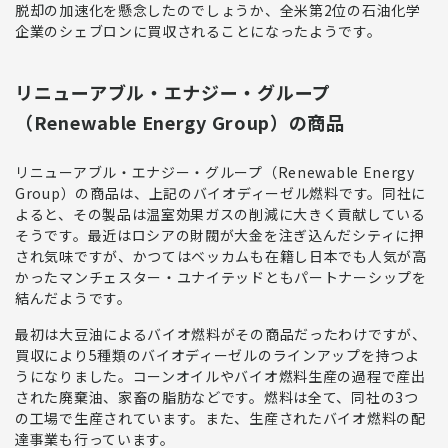
脱却の加速化を懸念したのでしょうか、
全米第2位の石油化学
企業のシェブロンに買収される
ことになったようです。
リニューアブル・エナジー・グループ
（Renewable Energy Group）の商品
リニューアブル・エナジー・グループ（Renewable Energy
Group）の商品は、上記のバイオディーゼル燃料
です。同社に
よると、その製品は温室効果ガスの削減に大きく貢献している
そうです。最近はロシアの財閥が大金を注ぎ込んだシティに押
され気味ですが、かつてはベッカムも在籍し日本でも人気が高
かったマンチェスター・ユナイテッドともパートナーシップを
結んだようです。
最初は大豆油によるバイオ燃料がその商品だったわけですが、
買収により5種類のバイオディーゼルのラインアップを持つ
よ
うになりました。コーンオイルやバイオ燃料生産の過程で産出
された廃棄油、家畜の脂肪などです。燃料は全て、同社の3つ
の工場で生産されています。また、生産されたバイオ燃料の配
達事業も行っています。