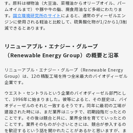
す。原料は植物油（大豆油、菜種油からオリーブオイル、パー
ムオイルまで）や豚や牛の脂、廃食用油など多岐にわたりま
す。
国立環境研究所のサイト
によると、通常のディーゼルエン
ジンに使用される
軽油と比較して、硫黄酸化物が1/2から1/3削
減できる
とあります。
リニューアブル・エナジー・グループ
（Renewable Energy Group）の概要と沿革
リニューアブル・エナジー・グループ（Renewable Energy
Group）
は、12の精製工場を持つ
全米最大のバイオディーゼル
企業
です。
ウエスト・セントラルという企業のバイオディーゼル部門とし
て、1996年に始まりました。
彼等によると、その歴史は、バイ
オディーゼルのそれと一致するそうです。同年に最初の工場が
建設された時には、まだ業界はニッチで、初期段階だったとの
ことです。その後は競合と共に、業界全体を育てていったとの
ことです。業界そのものが小さいときには、競合が参入するの
を歓迎するという話を聞かれたことがあるかと思いますが、ま