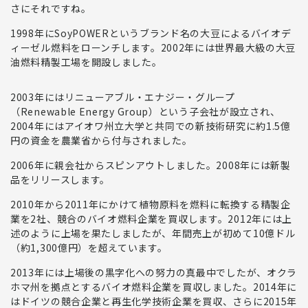
さにそれですね。
1998年
にSoyPOWERというブランド名の
大豆によるバイオデ
ィーゼル燃料をローンチ
します。2002年には世界最大級の大豆
油燃料精製工場を開設しました。
2003年にはリニューアブル・エナジー・グループ
（Renewable Energy Group）という子会社が設立
され、
2004年にはアイオワ州立大学と共同での新技術研究に約1.5億
円の資金を農業省から付与されました。
2006年に親会社からスピンアウト
しました。2008年には新製
品をリリースします。
2010年から2011年にかけて植物原料を燃料に転換する精製企
業を2社、競合のバイオ燃料企業を買収します。
2012年には上
述のように上場を果たしましたが、年間売上が初めて10億ドル
（約1,300億円）を超えています。
2013年には上場後の黒字化への努力の真最中でしたが、オクラ
ホマ州を拠点とするバイオ燃料企業を買収しました。2014年に
はドイツの競合企業と再生化学技術企業を買収、さらに2015年