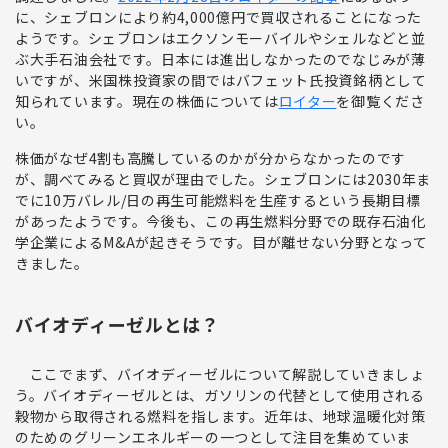
に、シェブロンにより約4,000億円で買収されることになった
ようです。
シェブロン
はエクソンモーバイルやシェルなどと並
ぶ
大手石油会社
です。日本には進出しなかったのでなじみが薄
いですが、米国株投資家の間では
バフェット氏投資銘柄
として
知られています。現在の株価については
ロイター
を御覧くださ
い。
株価がなぜ4割も高騰しているのかが分からなかったのです
が、調べてみると買収が理由でした。シェブロンには2030年ま
でに10万バレル/日の再生可能燃料を生産するという長期目標
があったようです。
今後も、この再生燃料分野での既存石油化
学企業によるM&Aが起きそう
です。目が離せない分野となって
きました。
バイオディーゼルとは？
ここでまず、バイオディーゼルについて解説していきましょ
う。
バイオディーゼルとは、ガソリンの代替として使用される
穀物から取得される燃料
を指します。近年は、
地球温暖化対策
のためのグリーンエネルギーの一つ
として注目を集めていま