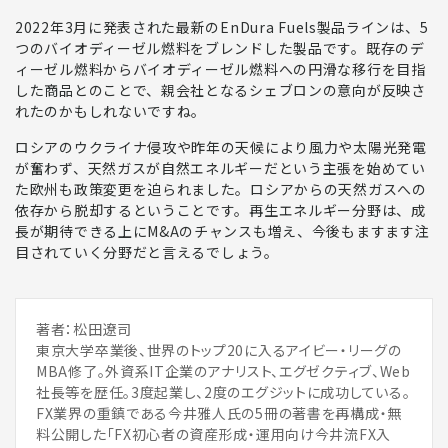
2022年3月に発表された最新のEnDura Fuels製品ラインは、5
つのバイオディーゼル燃料をブレンドした製品です。既存のデ
ィーゼル燃料からバイオディーゼル燃料への円滑な移行を目指
した商品とのことで、親会社となるシェブロンの意向が反映さ
れたのかもしれないですね。
ロシアのウクライナ侵攻や昨年の天候により風力や太陽光発電
が奮わず、天然ガスが自然エネルギーだという主張を始めてい
た欧州も政策変更を迫られました。ロシアからの天然ガスへの
依存から脱却するということです。
再生エネルギー分野は、成
長が期待できる上にM&Aのチャンスも増え、今後もますます注
目されていく分野
だと言えるでしょう。
著者：松田遼司
東京大学卒業後、世界のトップ20に入るアイビー・リーグの
MBA修了。外資系IT企業のアナリスト、エグゼクティブ、Web
社長等を歴任。3度起業し、2度のエグジットに成功している。
FX業界の重鎮である今井雅人氏の5冊の著書を再構成・無
料公開した「FX初心者の資産形成・運用向け今井流FX入