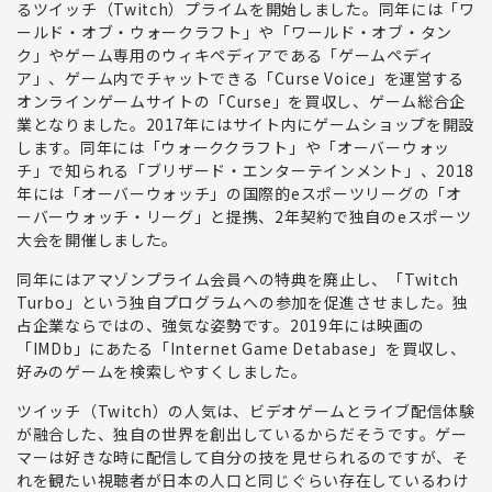
る
ツイッチ（Twitch）プライムを開始
しました。同年には
「ワ
ールド・オブ・ウォークラフト」や「ワールド・オブ・タン
ク」やゲーム専用のウィキペディアである「ゲームペディ
ア」、ゲーム内でチャットできる「Curse Voice」を運営する
オンラインゲームサイトの「Curse」を買収し、ゲーム総合企
業となりました
。2017年にはサイト内にゲームショップを開設
します。同年には「ウォーククラフト」や「オーバーウォッ
チ」で知られる「ブリザード・エンターテインメント」、2018
年には「オーバーウォッチ」の国際的eスポーツリーグの「オ
ーバーウォッチ・リーグ」と提携、2年契約で
独自のeスポーツ
大会を開催
しました。
同年には
アマゾンプライム会員への特典を廃止し、「Twitch
Turbo」という独自プログラムへの参加を促進
させました。独
占企業ならではの、強気な姿勢です。2019年には映画の
「IMDb」にあたる「Internet Game Detabase」を買収し、
好みのゲームを検索しやすくしました。
ツイッチ（Twitch）の人気は、ビデオゲームとライブ配信体験
が融合した、独自の世界を創出しているから
だそうです。
ゲー
マーは好きな時に配信して自分の技を見せられるのですが、そ
れを観たい視聴者が日本の人口と同じぐらい存在している
わけ