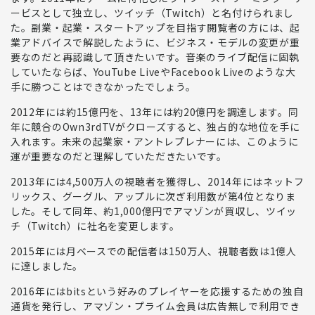
ービスとして独立し、ツイッチ（Twitch）と名付けられまし
た
。副業・起業・スタートアップを目指す閲覧者の方には、起
業アドバイスで解説したように、
ビジネス・モデルの変更が重
要
なのだと再認識して頂きたいです。音楽のライブ配信に固執
していたならば、YouTube LiveやFacebook Liveのような大
手に勝つことはできなかったでしょう。
2012年には約15億円を、13年には約20億円を調達します。同
年に競合のOwn3rdTVがクローズすると、独占的な地位を手に
入れます。未来の起業家・アントレプレナーには、このように
運が重要
なのだと理解していただきたいです。
2013年には4,500万人の視聴者を獲得し、
2014年
にはネットフ
リックス、グーグル、アップルに次ぎ
利用数が第4位
となりま
した。そして
同年、約1,000億円でアマゾンが買収し、ツイッ
チ（Twitch）に社名を変更
します。
2015年には月ベースでの配信者は150万人、視聴者数は1億人
に達しました。
2016年にはbitsという好みのプレイヤーを応援するための独自
通貨を発行し、アマゾン・プライム会員は広告無しで利用でき