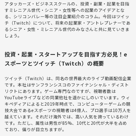
アタッカーズ・ビジネススクールの、投資・副業・起業を目指
すミレニアル世代・シニア・女性等への起業のアイデアとな
る、シリコンバレー等の注目企業紹介のコラム。今回はツイッ
チ（Twitch）について、将来の起業家・アントレプレナーであ
るシニア・女性・ミレニアル世代のみなさんと共に見ていきま
しょう。
投資・起業・スタートアップを目指す方必見！e
スポーツとツイッチ（Twitch）の概要
ツイッチ（Twitch）
は、同名の
世界最大のライブ動画配信企業
です。本社はサンフランシスコのファイナンシャル・ディスト
リクトにあります。
ゲーム専門
なのですが、視聴者数は
YouTubeライブなどの同業他社を遥かにしのいでいます
。ウィ
キペディアによると2019年時点で、コンピューターゲームの競
技大会である
eスポーツの視聴者は4億人、プロ選手は10万人
を
越えています。それだけ
海外では、高い人気
を誇っているわけ
です。ただし、
属性は男性が85%、10代と20代が大半
を占め
ており、偏りが目立ちますが。