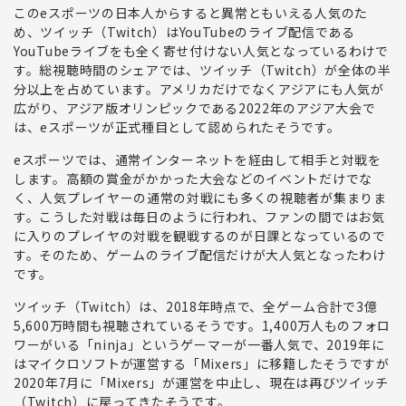
この
eスポーツの日本人からすると異常ともいえる人気のた
め、
ツイッチ（Twitch）はYouTubeのライブ配信である
YouTubeライブをも全く寄せ付けない人気
となっているわけで
す。
総視聴時間のシェアでは、ツイッチ（Twitch）が全体の半
分以上を占めています。
アメリカだけでなくアジアにも人気が
広がり、アジア版オリンピックである
2022年のアジア大会で
は、eスポーツが正式種目として認められた
そうです。
eスポーツでは、通常インターネットを経由して相手と対戦
を
します。高額の賞金がかかった大会などのイベントだけでな
く、人気プレイヤーの通常の対戦にも多くの視聴者が集まりま
す。こうした対戦は毎日のように行われ、
ファンの間ではお気
に入りのプレイヤの対戦を観戦するのが日課
となっているので
す。そのため、
ゲームのライブ配信だけが大人気となった
わけ
です。
ツイッチ（Twitch）
は、2018年時点で、全ゲーム合計で
3億
5,600万時間も視聴されている
そうです。
1,400万人ものフォロ
ワーがいる「ninja」というゲーマーが一番人気
で、2019年に
はマイクロソフトが運営する「Mixers」に移籍したそうですが
2020年7月に「Mixers」が運営を中止し、現在は再びツイッチ
（Twitch）に戻ってきたそうです。