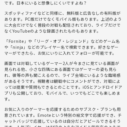
です。日本にいると想像しにくいですよね？
スポッティファイなどと同様に、
無料版と広告なしの有料版
が
あります。PC版だけでなくモバイル版もあります。上述のよう
に大会だけでなく普段の対戦も配信されており、
ライブだけで
なくYouTubeのような録画されたもの
もあります。
「Fornite」や「リーグ・オブ・レジェンド」などのゲーム名
や「ninja」などのプレイヤー名で検索できます。好きなゲー
マーができたら、お気にいりに入れてフォロー
が可能です。
画面では対戦しているゲーマー2人が今まさに見ている画面が
見られる他、小さな四隅にある画面ではゲーマーの姿も見ら
れ、彼等の声も聞こえるので、ライブ会場にいるような臨場感
がある
そうです。視聴者は観戦中にコメントができ、対戦によ
っては提案や質問もできるとのことです。iOSとアンドロイドア
プリも公開しており、モバイルで、いつでもどこでも楽しめま
す。
お気に入りのゲーマーを応援するためのサブスク・プランも用
意
されています。Emoteという特別の絵文字で応援ができ、チ
ャットバッジで応援しているのは自分だとアピールできるそう