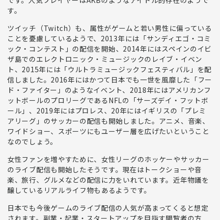
です。
人気プレイヤーはAKBのようなアイドル的存在のよう
で
す。
ツイッチ（Twitch）
も、属性がゲームと若い男性に偏っている
ことを憂慮しているようで、2013年には
「サンディエゴ・コミ
ック・コンテスト」
の配信を開始、2014年にはスペインのイビ
ザ島でのエレクトロニック・ミュージックのレイブ・イベン
ト、2015年には
「ウルトラミュージックフェスティバル」
を配
信しました。2016年にはかつて日本でも一世を風靡した
「フー
ド・ファイター」
のようなイベント、2018年にはアメリカンフ
ットボールのプロリーグである
NFLの「サーズデイ・フットボ
ール」、
2019年には
プロレス、
20年にはイギリスの
「プレミ
アリーグ」のサッカー
の配信も開始しました。
アニメ、音楽、
ワイドショー、スポーツにもユーザー層を広げたい
ということ
なのでしょう。
女性ファンを増やすために、女性リーグのホッケーやサッカー
のライブ配信も開始
したそうです。現在はトークショーや音
楽、旅行、グルメなどの配信に力をいれています。近年物議を
醸しているリアルライフ物もあるようです。
日本でも今後ゲームのライブ配信の人気が高まってくると想定
されます。副業・起業・スタートアップを目指す閲覧者の方