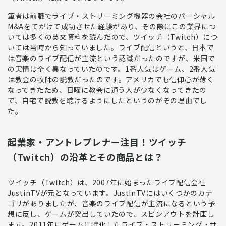
筆者は前職でライブ・ストリーミング機器の会社のパーシャル
M&Aをてがけて成功させた経験があり、その際にこの業界につ
いては多くの英文資料を読んだので、ツイッチ（Twitch）につ
いては当時から知っていました。
ライブ配信というと、日本で
は音楽のライブ配信が主流という認識だった
のですが、米国で
の実情は全く異なっていたのです。
1番人気はゲーム、2番人気
は教会の牧師の説教
だったのです。アメリカでも信仰心が薄く
なってきたため、日曜に教会に通う人が少なくなってきたの
で、自宅で説教を聴けるようにしたというのがその理由でし
た。
起業家・アントレプレナー注目！ツイッチ
（Twitch）の沿革とその商品とは？
ツイッチ（Twitch）は、2007年に始まったライブ配信会社
JustinTVが元
となっています。JustinTVにはいくつかのカテ
ゴリがありましたが、音楽のライブ配信が主流になるという予
想に反し、ゲームが突出していたので、スピンアウトを計画し
ます。
2011年にゲームに特化したライブ・ストリーミング・サ