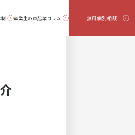
無料個別相談
体制
卒業生の声
起業コラム
About Us
Column
Follow
紹介
海外企業紹介
受講お申込み