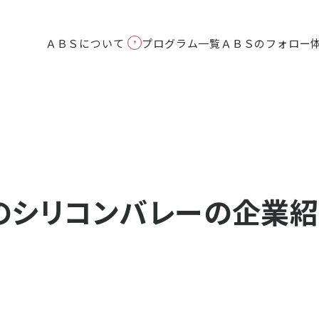
タートアップの学校|大前研一設立のビジネススクールABS
ＡＢＳについて
プログラム一覧
ＡＢＳのフォロー
のシリコンバレーの企業
ＡＢＳが選ばれる理由
ＡＢＳのフォロー体制
起業家講義
会社概要