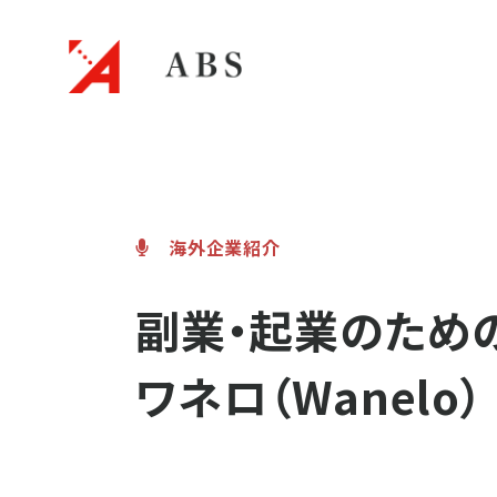
起業・ス
海外企業紹介
ＡＢＳについて
ＡＢＳのフォロー体制
起業コラム
副業・起業のため
ワネロ（Wanelo）
起業アドバイス