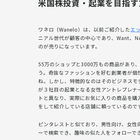
米国株投資・起業を目指す方
ワネロ（Wanelo）は、以前ご紹介した
エッ
ニアル世代が顧客の中心であり、Want、N
のが売りになっています。
55万のショップと3000万もの商品があり
う。
奇抜なファッションを好む創業者が個
ね。しかし、特徴的なのはそのビジネスモデ
が３社目の起業となる女性アントレプレナ
トと異なり、実際に
お気に入りの商品を購
をして紹介している店舗に頼っている
ので
ピンタレストと似ており、
男性向け、女性
ーで検索でき、
趣味の似た人をフォローで