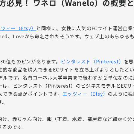
必見！ ワネロ（Wanelo）の概要
ツィー（Etsy）
と同様に、
女性に人気のECサイト運営企業
eed、Loveから命名されたそうです。
ウェブ上のあらゆる
、30億ものピンがあります。
ピンタレスト（Pinterest）
を思
性的な商品を購入できるECサイトを立ち上げようとしたと
ルです。名門コーネル大学卒業まで後わずか２単位なのに起
ーは、
ピンタレスト（Pinterest）のビジネスモデルとEC
入できる点がポイント
です。
エッツィー（Etsy）
のように
独
す。
向け、赤ちゃん向け、服（下着、水着、部屋着など細かく分
きる
のです。