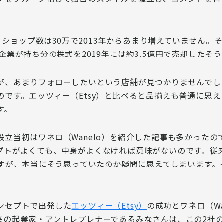
人、ショップ数は30万で2013年からあまり増えていません。
業が持ち分の株式を2019年には約3.5億円で売却したそ
が、あまりフォローしたいという店舗が見つかりませんでし
です。エッツィー（Etsy）と比べると品揃えも普通に思
す。
立当初はワネロ（Wanelo）を紹介した記事も多かった
の
プトがよくても、中身がよくなければ意味がない
のです。従
すが、本当にそう思っていたのか疑問に思えてしまいます。
ンセプトで出発した
エッツィー（Etsy）
の成功とワネロ（W
来の起業家・アントレプレナーであるみなさんは、この2社