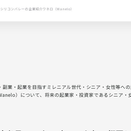
起業・スタートアップとは
受講中のサポート
電子公告
のシリコンバレーの企業紹介
ワネロ（Wanelo）
講師紹介
起業と事業成長をフォロー
・副業・起業を目指すミレニアル世代・シニア・女性等への
anelo）について、将来の起業家・投資家であるシニア