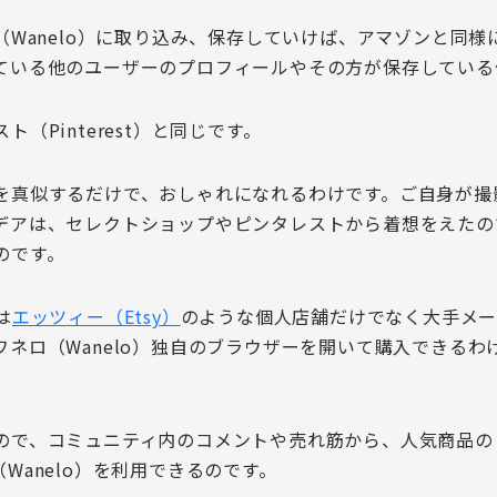
（Wanelo）に取り込み、保存していけば、アマゾンと同
ている他のユーザーのプロフィールやその方が保存している
Pinterest）と同じです。
を真似するだけで、おしゃれになれる
わけです。ご自身が撮
デアは、セレクトショップやピンタレストから着想をえたの
のです。
は
エッツィー（Etsy）
のような
個人店舗だけでなく大手メー
ネロ（Wanelo）独自のブラウザーを開いて購入できる
ので、コミュニティ内のコメントや売れ筋から、人気商品の
anelo）を利用できる
のです。