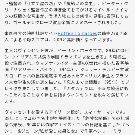
ト監督の『仕立て屋の恋』や『髪結いの亭主』、ピーター・グ
リーナウェイ監督作品のほぼ全てをてがける
マイケル・ナイマ
ンの叙情的な音楽が、登場人物たちの感情を見事に表現してお
り、ゴールデングローブ賞音楽賞にノミネート
されました。
米国最大の映画批評サイト
Rotten Tomatoes
の
聴衆278,758
人による平均スコアは、4.09
と高評価となっています。
主人公
ヴィンセント
役が、
イーサン・ホーク
です。89年にロビ
ン･ウイリアムス共演の学園ドラマ『いまを生きる』の転校生
役で注目され、ウィノナ･ライダー主演のX世代を描いた青春映
画『リアリティ・バイツ』（94年）、ジュリー・デルピー共演
のヨーロッパの長距離電車で出あったアメリカ人学生とフラン
ス人女学生の淡い恋を描いた『恋人までの距離』（95年）でブ
レイクを果たしていました。『ガタカ』では、不幸な境遇にも
へこたれることなく夢を目指すヴィンセントを淡々と演じてい
ます。
ヴィンセントを愛する
アイリーン
役が、
ユマ・サーマン
です。
88年にラクロの同名小説を映画化した『危険な関係』での無垢
な令嬢役、90年には作家アナイス・ニンの日記を基にした『ヘ
ンリー&ジューン/私が愛した男と女』で作家ヘンリー･ミラー