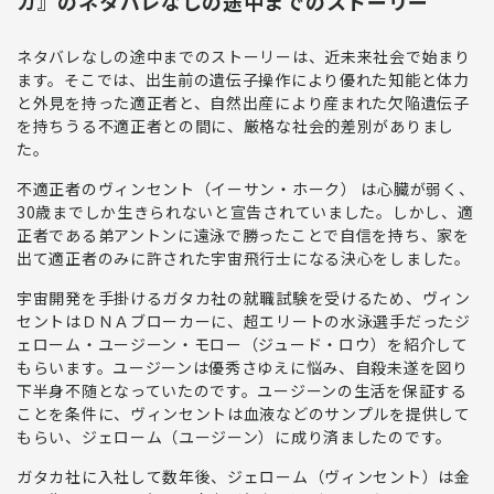
カ』のネタバレなしの途中までのストーリー
ネタバレなしの途中までのストーリーは、近未来社会で始まり
ます。そこでは、出生前の遺伝子操作により優れた知能と体力
と外見を持った適正者と、自然出産により産まれた欠陥遺伝子
を持ちうる不適正者との間に、厳格な社会的差別がありまし
た。
不適正者のヴィンセント（イーサン・ホーク） は心臓が弱く、
30歳までしか生きられないと宣告されていました。しかし、適
正者である弟アントンに遠泳で勝ったことで自信を持ち、家を
出て適正者のみに許された宇宙飛行士になる決心をしました。
宇宙開発を手掛けるガタカ社の就職試験を受けるため、ヴィン
セントはＤＮＡブローカーに、超エリートの水泳選手だったジ
ェローム・ユージーン・モロー（ジュード・ロウ）を紹介して
もらいます。ユージーンは優秀さゆえに悩み、自殺未遂を図り
下半身不随となっていたのです。ユージーンの生活を保証する
ことを条件に、ヴィンセントは血液などのサンプルを提供して
もらい、ジェローム（ユージーン）に成り済ましたのです。
ガタカ社に入社して数年後、ジェローム（ヴィンセント）は金