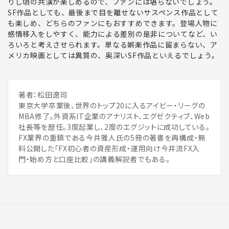
りし頃の共演が楽しめるので、ファンには堪らない
でしょう。
SF作品としても、最後まで目を離せないサスペンス作品として
も楽しめ、どちらのファンにもおすすめできます。登場人物に
感情移入をしやすく、能力による差別の是非についてなど、い
ろいろと考えさせられます。
単なる娯楽作品に留まらない、ア
メリカ映画としては異質の、奥深いSF作品
といえるでしょう。
著者：松田遼司
東京大学卒業後、世界のトップ20に入るアイビー・リーグの
MBA修了。外資系IT企業のアナリスト、エグゼクティブ、Web
社長等を歴任。3度起業し、2度のエグジットに成功している。
FX業界の重鎮である今井雅人氏の5冊の著書を再構成・無
料公開した「FX初心者の資産形成・運用向け今井流FX入
門・始め方と口座比較」の講義解説者でもある。