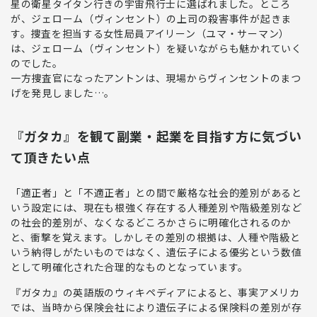
星の衛星タイタン行きの宇宙飛行士に選ばれました。ところ
が、ジェローム（ヴィンセント）の上司の殺害事件が起きま
す。捜査を担当する女性局員アイリーン（ユマ・サーマン）
は、ジェローム（ヴィンセント）を疑いながらも魅かれていく
のでした。
一方捜査官になったアントンは、現場からヴィンセントのまつ
げを発見しました…。
『ガタカ』を観て副業・起業を目指す方に気づい
て頂きたい点
「適正者」と「不適正者」との間で厳格な社会的差別があると
いう設定には、現在も根強く存在する人種差別や階級差別など
の社会的差別が、なくなるどころかさらに明確化されるのか
と、衝撃を覚えます。しかしその
差別の根拠は、人種や階級と
いう納得しがたいものではなく、遺伝子による優劣という数値
として明確化された合理的なもの
となっています。
『ガタカ』の英語版のウィキペディアによると、事実アメリカ
では、当時から保険会社により遺伝子による保険料の差別が存