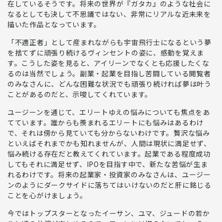
在しているそうです。
将来の世界が『ガタカ』のような社会に
なるとしても決して不思議ではない、非常にリアルな近未来を
描いた作品
となっています。
「不適正者」として産まれながらも宇宙飛行士になるという夢
を捨てずに頑張り続けるヴィンセントの姿に、感動を覚えま
す。こうした姿を見ると、アイリーンでなくとも応援したくな
るのは当然でしょう。
副業・起業を目指し苦闘している閲覧者
のみなさんに、どんな困難な状況でも頑張り続ければ夢は叶う
ことがあるのだと、示唆
してくれています。
ユージーンを通じて、エリートゆえの悩みについても焦点をあ
てています。誰からも羨まれるエリートにも悩みはあるわけ
で、それは傍から見ていても分からないわけです。贅沢な悩み
といえばそれまでかも知れませんが、
人間は現状に満足せず、
悩み続ける存在
だと教えてくれています。起業である程度成功
してもそれに満足せず、IPOを目指す中で、新たな苦悩が生ま
れるわけです。将来の起業家・投資家のみなさんは、
ユージー
ンのようにダークサイドに落ちてはいけないのだと肝に銘じる
ことを心がけましょう。
今ではトップスターとなったイーサン、ユマ、ジュードの若か