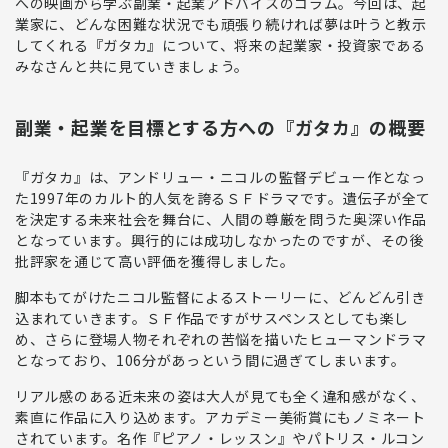
への映画から学ぶ副業・起業アドバイスのコラム。今回は、起
業家に、どんな困難な状況でも頑張り続ければ夢は叶うと教示
してくれる『ガタカ』について、将来の起業家・投資家である
みなさんと共に見ていきましょう。
副業・起業を目標とする方への『ガタカ』の概要
『ガタカ』は、アンドリュー・ニコルの監督デビュー作となっ
た1997年のカルト的人気を誇るＳＦドラマです。
遺伝子が全て
を決定する未来社会を舞台に、人間の尊厳を問うた奥深い作品
となっています。興行的には成功しなかったのですが、その後
批評家を通じて高い評価を獲得しました。
脚本もてがけたニコル監督によるストーリーに、どんどん引き
込まれていきます。
ＳＦ作品ですがサスペンスとしても楽し
め、さらに登場人物それぞれの苦悩を描いたヒューマンドラマ
となっており、106分があっという間に過ぎてしまいます
。
リアル感のある近未来の姿は大人が見ても全く違和感がなく、
素直に作品に入り込めます。
アカデミー美術賞にもノミネート
されています。名作『ピアノ・レッスン』やパトリス・ルコン