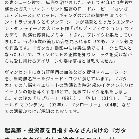
の妻ジューン役で、 脚光を浴びました。そして94年には主役を
務めたガス・ヴァン・サント監督のロードムービー『カウガー
ル・ブルース』がヒット、ギャングのボスの情婦を演じジョ
ン・トラヴォルタとのダンス･シーンが話題となったクエンティ
ン・タラ ティーノの大ヒット作『パルプ・フィクション 』でア
カデミー助演女優賞にノミネートされ、ブレイクを果たしてい
ました。当時26歳の美しい姿を見られるだけでも、ファン必見
の作品です。
『ガタカ』撮影中には実生活でもホークと恋人と
なったわけで、ヴィンセントの正体を知りショックを受けなが
らも愛し続けるアイリーンの姿は演技とは思えません
。
ヴィンセントに身分証明用の血液などを提供する
ユージーン
を、当時無名だった
ジュード・ロウ
が演じています。『ガタ
カ』での
苦悩するエリートの熱演と当時24歳のイケメンぶりは
イーサンの影を薄くするほどで、見事ブレイクを果たしまし
た
。その後の『リプリー』（99年）、『A.I.』（01年）、『コ
ールド マウンテン』（03年）、『クローサー』（04年）など
での活躍ぶりはご承知のとおりです。
起業家・投資家を目指すみなさん向けの『ガタ