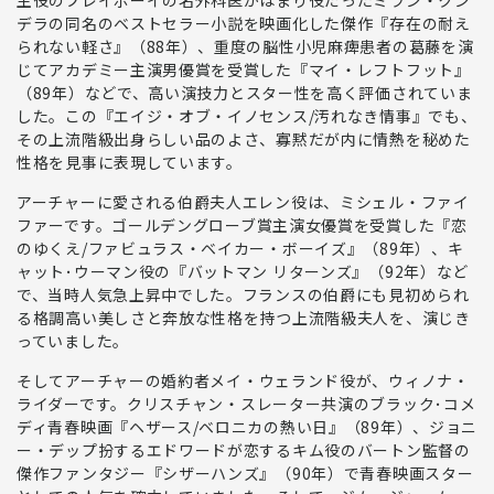
主役のプレイボーイの名外科医がはまり役だったミラン・クン
デラの同名のベストセラー小説を映画化した傑作『存在の耐え
られない軽さ』（88年）、重度の脳性小児麻痺患者の葛藤を演
じてアカデミー主演男優賞を受賞した『マイ・レフトフット』
（89年）などで、
高い演技力とスター性を高く評価
されていま
した。この『エイジ・オブ・イノセンス/汚れなき情事』でも、
その上流階級出身らしい品のよさ、
寡黙だが内に情熱を秘めた
性格を見事に表現
しています。
アーチャーに愛される伯爵夫人エレン
役は、
ミシェル・ファイ
ファー
です。ゴールデングローブ賞主演女優賞を受賞した『恋
のゆくえ/ファビュラス・ベイカー・ボーイズ』（89年）、キ
ャット･ウーマン役の『バットマン リターンズ』（92年）など
で、当時人気急上昇中でした。フランスの伯爵にも見初められ
る
格調高い美しさと奔放な性格を持つ上流階級夫人を、演じき
っていました
。
そして
アーチャーの婚約者メイ・ウェランド
役が、
ウィノナ・
ライダー
です
。
クリスチャン・スレーター共演のブラック･コメ
ディ青春映画『ヘザース/ベロニカの熱い日』（89年）、ジョニ
ー・デップ扮するエドワードが恋するキム役のバートン監督の
傑作ファンタジー『シザーハンズ』（90年）で
青春映画スター