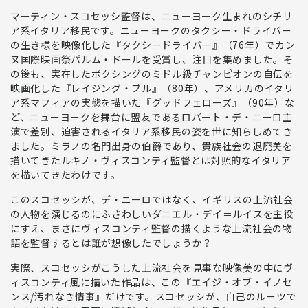
マーティン・スコセッシ監督
は、ニューヨーク生まれのシチリ
ア系イタリア移民です。ニューヨークのタクシー・ドライバー
の生き様を映像化した『タクシードライバー』（76年）でカン
ヌ国際映画祭パルム・ドールを受賞し、注目を集めました。そ
の後も、実在したボクシングのミドル級チャンピオンの自伝を
映画化した『レイジング・ブル』（80年）、アメリカのイタリ
ア系マフィアの実態を描いた『グッドフェローズ』（90年）な
ど、
ニューヨークを舞台に
盟友である
ロバート・デ・ニーロ主
演で差別、迫害されるイタリア系移民の姿を世に知らしめてき
ました。
ミラノの名門出身の伯爵であり、貴族社会の退廃美を
描いてきた
ルキノ・ヴィスコンティ監督とは対照的なイタリア
を描いてきた
わけです。
このスコセッシが、デ・ニーロではなく、イギリスの上流社会
の人物を演じるのにふさわしいダニエル・デイ＝ルイスを主役
にすえ、まさにヴィスコンティ監督の描くような上流社会の物
語を監督するとは誰が想像したでしょうか？
実際、スコセッシがこうした上流社会を見事な映像美の中にヴ
ィスコンティ風に描いた作品は、この『エイジ・オブ・イノセ
ンス/汚れなき情事』だけです。
スコセッシが、自己のルーツで