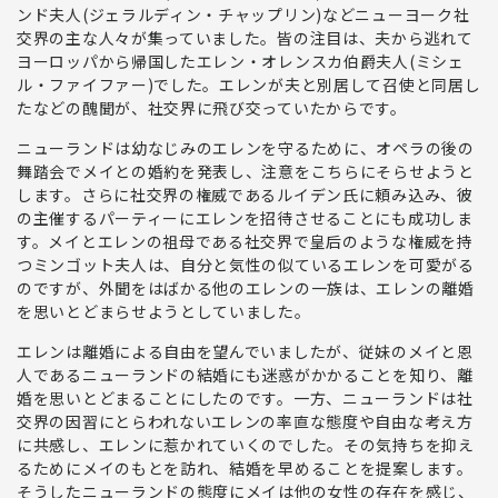
ンド夫人(ジェラルディン・チャップリン)などニューヨーク社
交界の主な人々が集っていました。皆の注目は、夫から逃れて
ヨーロッパから帰国したエレン・オレンスカ伯爵夫人(ミシェ
ル・ファイファー)でした。エレンが夫と別居して召使と同居し
たなどの醜聞が、社交界に飛び交っていたからです。
ニューランドは幼なじみのエレンを守るために、オペラの後の
舞踏会でメイとの婚約を発表し、注意をこちらにそらせようと
します。さらに社交界の権威であるルイデン氏に頼み込み、彼
の主催するパーティーにエレンを招待させることにも成功しま
す。メイとエレンの祖母である社交界で皇后のような権威を持
つミンゴット夫人は、自分と気性の似ているエレンを可愛がる
のですが、外聞をはばかる他のエレンの一族は、エレンの離婚
を思いとどまらせようとしていました。
エレンは離婚による自由を望んでいましたが、従妹のメイと恩
人であるニューランドの結婚にも迷惑がかかることを知り、離
婚を思いとどまることにしたのです。一方、ニューランドは社
交界の因習にとらわれないエレンの率直な態度や自由な考え方
に共感し、エレンに惹かれていくのでした。その気持ちを抑え
るためにメイのもとを訪れ、結婚を早めることを提案します。
そうしたニューランドの態度にメイは他の女性の存在を感じ、