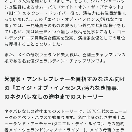
としての人気を確立
していました。そして、ジム・ジャームッ
シュ監督によるオムニバス『ナイト・オン・ザ・プラネット』
（91年）のタクシー・ドライバー役で、演技力にも注目が集ま
っていました。この『エイジ・オブ・イノセンス/汚れなき情
事』では、
一見純真そのものの愛らしい外見で無知な様子をし
ているが、実は策士だという難しい役柄を見事にこなし、ゴー
ルデングローブ賞助演女優賞を受賞、演技派女優としての地位
も獲得
することとなりました。
また、
メイの母親ウェランド夫人
役は、喜劇王チャップリンの
娘である名女優
ジェラルディン・チャップリン
です。
起業家・アントレプレナーを目指すみなさん向け
の『エイジ・オブ・イノセンス/汚れなき情事』
のネタバレなしの途中までのストーリー
ネタバレなしの途中までのストーリーは、1870年代のニューヨ
ークのオペラ・ハウスで始まります。名門出身の若き弁護士ニ
ューランド・アーチャー(ダニエル・デイ・ルイス)、その婚約
者メイ・ウェランド(ウィノナ・ライダー)、メイの母親ウェラ