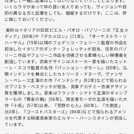
は決して一緒に起業はしてはいけない
ということとなります。
いくらウマがあって仲の良い友人であっても、
ヴィジョンや目
的の異なる方と起業をしても、破綻するだけ
です。ここは、肝
に銘じておいてください。
美術
はイタリアの巨匠ピエル・パオロ・パゾリーニの『王女メ
ディア』(69年)や『デカメロン』(71年)、『オーケストラ・リ
ハーサル』(79年)以降のフェデリコ・フェリーニ監督の作品を
担当したイタリアの
ダンテ・フェレッティが担当、往年のパゾ
リーニ作品やフェリーニ作品を彷彿させる素晴らしい映像美を
創造
しています。
衣装デザイン
はストーカー愛を描いたエット
ーレ・スコラ監督の名作『パッション・ダモーレ』(80年)、仏
領インドシナを舞台としたカトリーヌ・ドヌーヴ、ヴァンサ
ン・ペレーズ主演の大作『インドシナ』(92年)などで知られる
ガブリエラ・ペスクッチ
が担当、見事
アカデミー衣装デザイン
賞を獲得
しました。
音楽
はフランク・シナトラ主演のギャンブ
ラーもの『黄金の腕』(56年)、預言者モーゼの生涯を描いた大
作『十戒』(57年)以来、『荒野の七人』(60年)、『大脱走』
(63年)、『ゴーストバスターズ』(84年)などで知られるアメリ
カを代表する映画音楽家の
エルマー・バーンスタイン
が担当し
ています。