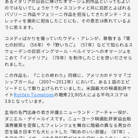
あるイタリアの巨匠に捧げたオマージュ的作品といってもよい
のではないでしょうか？ヴィスコンティと共に巨匠とよばれる
パゾリーニ作品やフェリーニ作品を担当してきたダンテ・フェ
レッティを美術に担当したことにも、その意志は表れているよ
うに思えます。
コメディばかりを撮っていたウディ・アレンが、尊敬する『第
七の封印』（56年）や『野いちご』（57年）などで知られるス
ウェーデンの巨匠イングマール・ベルイマンへのオマージュを
こめて『インテリア』（78年）を制作したことを想いださせら
れました。
この作品も、『ことの終わり』同様に、アメリカのドラマ『ゴ
シップガール』（2007〜2012年）において、ある１話のエピ
ソードとして取り上げられていました。米国最大の映画批評サ
イト
Rotten Tomatoes
の
聴衆23,905人による平均スコアは
3.8
となっています。
主役の名門出身の若き弁護士
ニューランド・アーチャー
役が、
ダニエル・デイ＝ルイス
です。ニューヨーク映画批評家協会助
演男優賞を受賞したフィレンツェを舞台に階級の異なる男女の
恋を描き日本でも大ヒットした『眺めのいい部屋』（87年）、