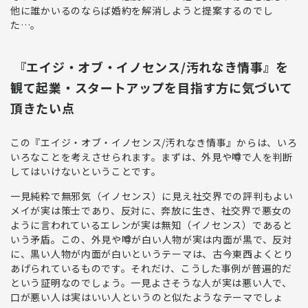
他に誰かいるのならば婚約を解消しようと提案するのでし
た…。
『エイジ・オブ・イノセンス/汚れなき情事』を
観て起業・スタートアップを目指す方に気づいて
頂きたい点
この『エイジ・オブ・イノセンス/汚れなき情事』からは、いろ
いろなことを考えさせられます。まずは、
外見や噂で人を判断
してはいけない
ということです。
一見純粋で無邪気（イノセンス）に見え社交界での評判もよい
メイが実は策士であり、反対に、奔放に生き、社交界で悪女の
ように言われているエレンが実は無知（イノセンス）であると
いう矛盾
。この、外見や噂が白い人物が実は内面が黒で、反対
に、黒い人物が内面が白いというテーマは、古今東西よくとり
あげられているものです。それだけ、こうした事例が普遍的だ
という証明なのでしょう。
一見よさそうな人が実は悪い人で、
口が悪い人は実はいい人
というのと似たようなテーマでしょ