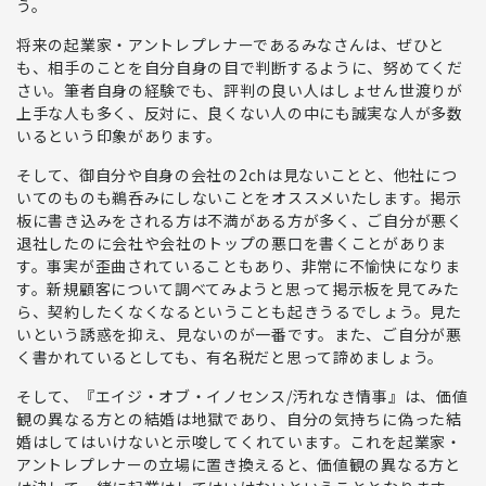
う。
将来の起業家・アントレプレナーであるみなさんは、
ぜひと
も、相手のことを自分自身の目で判断するように、努めてくだ
さい
。筆者自身の経験でも、
評判の良い人はしょせん世渡りが
上手な人も多く、反対に、良くない人の中にも誠実な人が多数
いるという印象
があります。
そして、
御自分や自身の会社の2chは見ないことと、他社につ
いてのものも鵜呑みにしないことをオススメ
いたします。掲示
板に書き込みをされる方は不満がある方が多く、ご自分が悪く
退社したのに会社や会社のトップの悪口を書くことがありま
す。事実が歪曲されていることもあり、非常に不愉快になりま
す。新規顧客について調べてみようと思って掲示板を見てみた
ら、契約したくなくなるということも起きうるでしょう。
見た
いという誘惑を抑え、見ないのが一番です。また、ご自分が悪
く書かれているとしても、有名税だと思って諦めましょう
。
そして、『エイジ・オブ・イノセンス/汚れなき情事』は、
価値
観の異なる方との結婚は地獄であり、自分の気持ちに偽った結
婚はしてはいけない
と示唆してくれています。これを起業家・
アントレプレナーの立場に置き換えると、
価値観の異なる方と