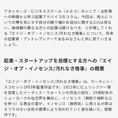
アタッカーズ・ビジネススクール（ＡＢＳ）のシニア・女性等
への映画から学ぶ起業アドバイスのコラム。今回は、
他人につ
いての噂を気にせず自分の眼で確かめ自分に関する2chは見な
い、価値観の異なる方との起業は避けるべき、と示唆してくれ
る『エイジ・オブ・イノセンス/汚れなき情事』
について、将来
の起業家・アントレプレナーであるみなさんと共に見ていきま
しょう。
起業・スタートアップを目標とする方への『エイ
ジ・オブ・イノセンス/汚れなき情事』の概要
『エイジ・オブ・イノセンス/汚れなき情事』は、マーティン・
スコセッシ1993年監督作品です。1921年にピュリッツァー賞
を受賞したイーディス・ウォートンの同名小説を、19世紀末の
ニューヨークの社交界を舞台に、
イノセンス（無知で純粋な心
を持つ）な男女の愛が、イノセンス（無邪気）に見えるが実は
そうではない女性の画策により失われていく姿を描いた、感動
作
です。