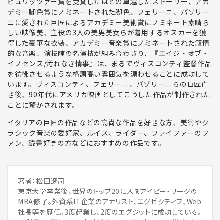
ピュリッツァー賞を受賞したほどの卓越したストーリー、アカ
デミー脚色賞にノミネートされた脚色、フェリーニ、パゾリー
ニに愛された巨匠によるアカデミー美術賞にノミネート素晴ら
しい映像美、主役の3人の美男美女らが着用するオスカーを獲
得した豪華な衣装、アカデミー音楽賞にノミネートされた叙情
的な音楽、演技陣の名演技が組み合わさり、『エイジ・オブ・
イノセンス/汚れなき情事』は、まるで
ヴィスコンティ監督作品
を彷彿させるような格調高い雰囲気を漂わせることに成功
して
います。ヴィスコンティ、フェリーニ、パゾリーニらの巨匠亡
き後、90年代にアメリカ映画としてこうした作品が制作された
ことに驚かされます。
イタリアの巨匠の作品などの高尚な作品を好きな方、美術やク
ラシック音楽の愛好家、ルイス、ライダー、ファイファーのフ
ァン、読書好きの方などにおすすめの作品
です。
著者：松田遼司
東京大学卒業後、世界のトップ20に入るアイビー・リーグの
MBA修了。外資系IT企業のアナリスト、エグゼクティブ、Web
社長等を歴任。3度起業し、2度のエグジットに成功している。