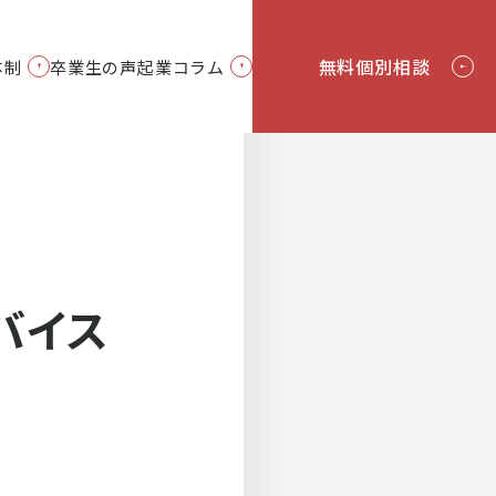
無料個別相談
体制
卒業生の声
起業コラム
About Us
Column
Follow
バイス
海外企業紹介
受講お申込み