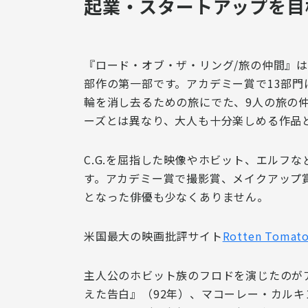
起業・スタートアップを目
『ロード・オブ・ザ・リング/旅の仲間』
部作の第一部
です。アカデミー賞で13部
輪を消し去るための旅にでた、9人の旅の
ーズとは異なり、
大人も十分楽しめる作品
C.G.を屈指した映像やホビット、エルフ
す。
アカデミー賞で撮影賞、メイクアップ
となった俳優も少なくありません。
米国最大の映画批評サイト
Rotten Tomat
主人公の
ホビット族のフロド
を演じたのが
えた告白』（92年）、マコーレー・カルキ