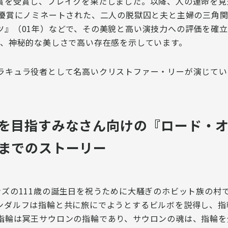
賞を受賞し、ブレイクを果たしました。以降、人の運命を見
女優賞にノミネートされた、二人の脱獄囚と夫と主婦の三角関
ツ』（01年）などで、その
美貌と高い演技力への評価を確立
が、
神秘的な美しさで高い存在感
を示しています。
ラキュラ役者として名高い
クリストファー・リー
が演じてい
を目指すみなさん向けの『ロード・オ
までのストーリー
ンズの111歳の誕生日を祝うために大騒ぎのホビット族の村
ンダルフは指輪と共に旅にでようとするビルボを説得し、指
指輪は冥王サウロンの指輪であり、サウロンの魂は、指輪を