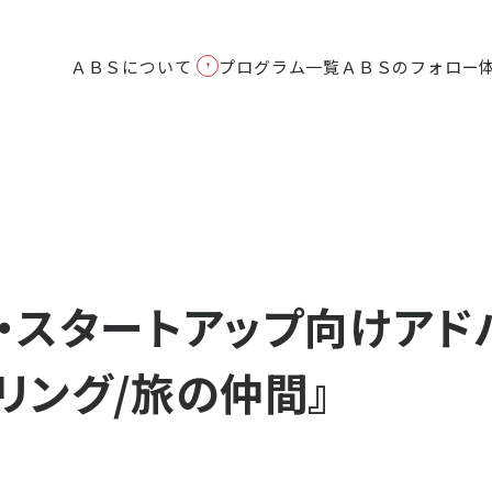
タートアップの学校|大前研一設立のビジネススクールABS
ＡＢＳについて
プログラム一覧
ＡＢＳのフォロー
・スタートアップ向けアド
・リング/旅の仲間』
ＡＢＳが選ばれる理由
ＡＢＳのフォロー体制
起業家講義
会社概要