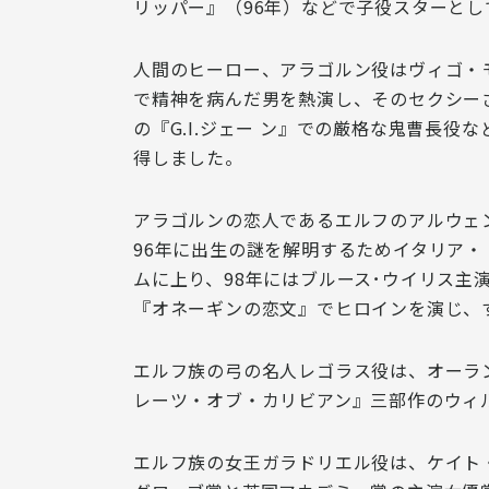
リッパー』（96年）などで
子役スターとし
人間のヒーロー、アラゴルン
役は
ヴィゴ・
で精神を病んだ男を熱演し、そのセクシー
の『G.I.ジェー ン』での厳格な鬼曹長
得
しました。
アラゴルンの恋人であるエルフのアルウェ
96年に出生の謎を解明するためイタリア
ムに上り、98年にはブルース･ウイリス主
『オネーギンの恋文』でヒロインを演じ、
エルフ族の弓の名人レゴラス
役は、
オーラ
レーツ・オブ・カリビアン』三部作のウィ
エルフ族の女王ガラドリエル
役は、
ケイト