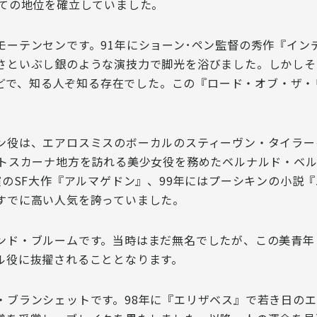
ての地位を確立
していました。
モーテンセン
です。91年にショーン･ペン監督の秀作『イ
さといぶし銀のような演技力で脚光を浴びました。しかしそ
役などで、知る人ぞ知る存在でした。この『ロード・オブ・ザ・
ン
役は、エアロスミスのボーカルのスティーヴン・タイラー
・トスカーナ地方を訪れる美少女役を務めたベルナルド・ベ
演のSF大作『アルマゲドン』、99年にはプーシキンの小説
すでに高い人気
を誇っていました。
ンド・ブルーム
です。当時はまだ無名でしたが、この美青年
ル役に抜擢されることとなります。
・ブランシェット
です。98年に『エリザベス』で若き日の