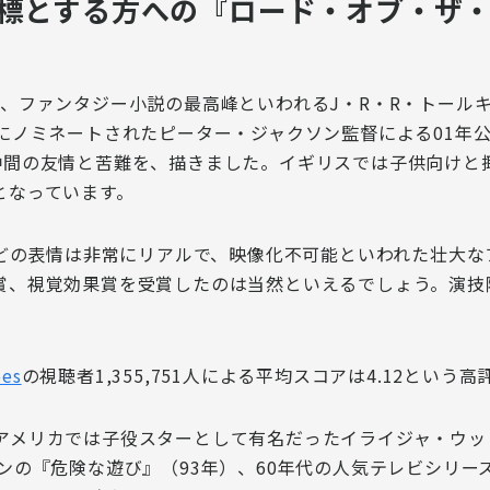
標とする方への『ロード・オブ・ザ・
は、
ファンタジー小説の最高峰といわれるJ・R・R・トール
門にノミネートされたピーター・ジャクソン監督による01年
仲間の友情と苦難を、描きました。イギリスでは子供向けと
となっています。
などの表情は非常にリアルで、映像化不可能といわれた壮大
賞、視覚効果賞を受賞したのは当然
といえるでしょう。演技
oes
の
視聴者1,355,751人による平均スコアは4.12という高
アメリカでは子役スターとして有名だった
イライジャ・ウッ
ンの『危険な遊び』（93年）、60年代の人気テレビシリ